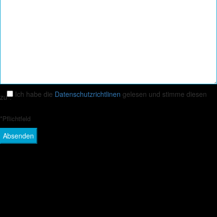
Ich habe die
Datenschutzrichtlinen
gelesen und stimme diesen
zu*.
*Pflichtfeld
Sie sehen gerade einen Platzhalterinhalt von
Google Maps
. Um auf
den eigentlichen Inhalt zuzugreifen, klicken Sie auf die Schaltfläche
unten. Bitte beachten Sie, dass dabei Daten an Drittanbieter
weitergegeben werden.
Mehr Informationen
Inhalt entsperren